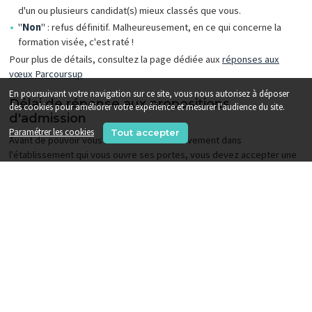
d'un ou plusieurs candidat(s) mieux classés que vous.
"
Non
" : refus définitif. Malheureusement, en ce qui concerne la
formation visée, c'est raté !
Pour plus de détails, consultez la page dédiée aux
réponses aux
vœux Parcoursup
En poursuivant votre navigation sur ce site, vous nous autorisez à déposer
Délai de réponse aux propositions
des cookies pour améliorer votre expérience et mesurer l'audience du site.
d'admission
Paramétrer les cookies
Tout accepter
Avant de pouvoir vous inscrire administrativement dans
l'établissement qui vous ouvre ses portes, vous devez accepter une
proposition d'admission dans un certain délai. Il est très important
d'être réactif car passé ce délai, vous perdez votre place !
Concrètement, si vous recevez une proposition d'admission :
Le
2 juin
, vous disposez de
5 jours
pour accepter, soit
jusqu'au 7
Juin
,
Le
3 juin
, vous disposez de
4 jours
pour accepter, soit
jusqu'au 7
Juin
également,
Entre le
4 juin
et le
14 juillet
, vous disposez de
2 jours
pour
accepter l'offre de l'établissement.