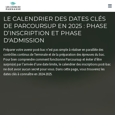
NOS PRÉPARATIONS
LE CALENDRIER DES DATES CLÉS
NOS RÉSULTATS
DE PARCOURSUP EN 2025 : PHASE
VOS QUESTIONS
D’INSCRIPTION ET PHASE
NOUS CONTACTER
D'ADMISSION
ESPACE ELÈVE
Préparer votre avenir post-bac n’est pas simple à réaliser en parallèle des
PRENDRE RENDEZ-VOUS
contrôles continus de Terminale et de la préparation des épreuves du bac.
NOS ÉVÉNEMENTS
Pour bien comprendre comment fonctionne Parcoursup et éviter d’être
surpris(e) par l’arrivée d’une date limite, le calendrier des inscriptions post-bac
ne doit avoir aucun secret pour vous. Dans cette page, vous trouverez les
dates clés à connaître en 2024-2025.