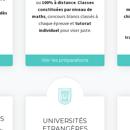
ou
100% à distance
.
Classes
constituées par niveau de
m
dès
maths
, concours blancs classés à
ch
chaque épreuve et
tutorat
individuel
pour viser juste.
tr
Voir les préparations
S
UNIVERSITÉS
ETRANGÈRES