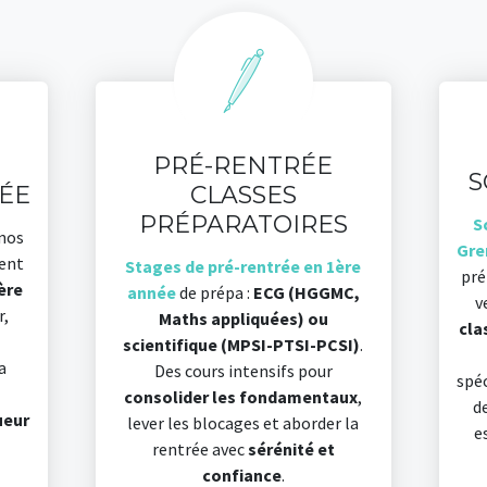
PRÉ-RENTRÉE
S
ÉE
CLASSES
PRÉPARATOIRES
S
 nos
Gre
lent
Stages de pré-rentrée en 1ère
pré
ère
année
de prépa :
ECG (HGGMC,
v
r,
Maths appliquées) ou
cla
scientifique (MPSI-PTSI-PCSI)
.
a
Des cours intensifs pour
spéc
consolider les fondamentaux
,
d
ueur
lever les blocages et aborder la
e
rentrée avec
sérénité et
confiance
.