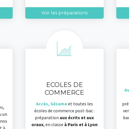
Voir les préparations
ECOLES DE
Av
COMMERCE
Accès, Sésame
et toutes les
pré
es,
écoles de commerce post-bac :
ver
u un
préparation
aux écrits et aux
ba
 nos
oraux
, en classe
à Paris et à Lyon
t à