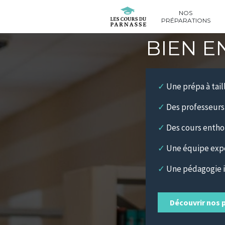
NOS
PRÉPARATIONS
BIEN E
✓
Une prépa à tail
✓
Des professeurs
✓
Des cours entho
✓
Une équipe exper
✓
Une pédagogie i
Découvrir nos 