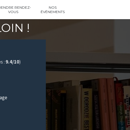
RENDRE RENDEZ-
NOS
VOUS
ÉVÉNEMENTS
OIN !
s :
9.4/10
)
sage