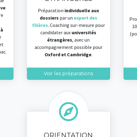
de
uve
Préparation
individuelle aux
re
dossiers
par un
expert des
Pro
filières
. Coaching sur-mesure pour
10
e
à
candidater aux
universités
(po
r
étrangères
, avec un
et
accompagnement possible pour
bac.
Oxford et Cambridge
.
Voir les préparations
ORIENTATION