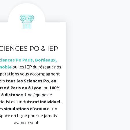
CIENCES PO & IEP
ciences Po Paris, Bordeaux,
noble
ou les IEP du réseau : nos
parations vous accompagnent
ers
tous les Sciences Po
,
en
sse à Paris ou à Lyon
, ou
100%
à distance
. Une équipe de
ialistes, un
tutorat individuel
,
es
simulations d'oraux
et un
space en ligne pour ne jamais
avancer seul.