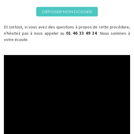
DÉPOSER MON DOSSIER
Et surtout, si vous avez des questions à propos de cette procédure,
n'hésitez pas à nous appeler au
01 46 33 49 34
. Nous sommes à
votre écoute.