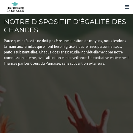
NOS PRÉPARATIONS
NOTRE DISPOSITIF D'ÉGALITÉ DES
NOS RÉSULTATS
CHANCES
VOS QUESTIONS
Parce que la réussite ne doit pas être une question de moyens, nous tendons
NOUS CONTACTER
la main aux familles qui en ont besoin grâce à des remises personnalisées,
ESPACE ELÈVE
parfois substantielles. Chaque dossier est étudié individuellement par notre
commission interne, avec attention et bienveillance. Une initiative entièrement
PRENDRE RENDEZ-VOUS
financée par Les Cours du Parnasse, sans subvention extérieure.
NOS ÉVÉNEMENTS