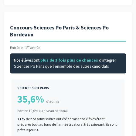
Concours Sciences Po Paris & Sciences Po
Bordeaux
re
Entrée en 1
année
Nos élèves ont
plus de 3 fois plus de chances
d'intégrer
Sciences Po Paris que l'ensemble des autres candidats.
SCIENCES PO PARIS
35,6%
d'admis
contre 10,6% au niveau national
71%
de nos admissibles ont été admis : nos élèves étant
préparés tout au long de l'année à cet oral très exigeant, ils sont
prêts le jour J.