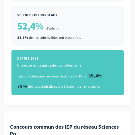
SCIENCES PO BORDEAUX
52,4%
d'admis
81,8%
de nos admissibles ont été admis.
DEPUIS 2011
Une expérience qui parle pour elle-même.
35,4%
Taux d'admission moyen à Sciences Po Paris :
78%
de nos admissibles ont été admis en moyenne.
Concours commun des IEP du réseau Sciences
Po