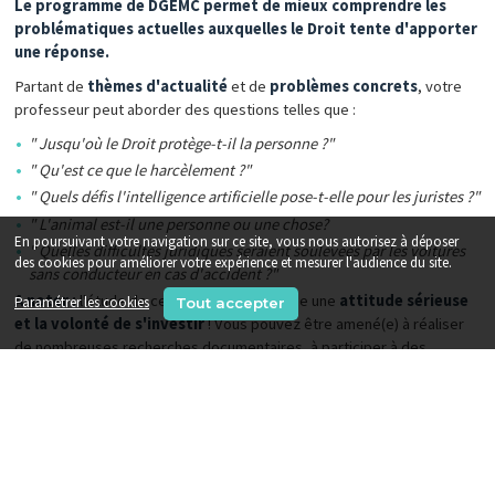
Le programme de DGEMC permet de mieux comprendre les
problématiques actuelles auxquelles le Droit tente d'apporter
une réponse.
Partant de
thèmes d'actualité
et de
problèmes concrets
, votre
professeur peut aborder des questions telles que :
" Jusqu'où le Droit protège-t-il la personne ?"
" Qu'est ce que le harcèlement ?"
" Quels défis l'intelligence artificielle pose-t-elle pour les juristes ?"
" L'animal est-il une personne ou une chose?
En poursuivant votre navigation sur ce site, vous nous autorisez à déposer
" Quelles difficultés juridiques seraient soulevées par les voitures
des cookies pour améliorer votre expérience et mesurer l'audience du site.
sans conducteur en cas d'accident ?"
A noter :
l'étude de ce programme implique une
attitude sérieuse
Paramétrer les cookies
Tout accepter
et la volonté de s'investir
! Vous pouvez être amené(e) à réaliser
de nombreuses recherches documentaires, à participer à des
débats, à travailler sur une plaidoirie, à observer ou même à simuler
un procès !
Par exemple, au lycée Olympe de Gouges, les élèves de DGEMC ont
travaillé 2 mois pour imaginer, préparer et "jouer" le procès de Valérie
Bacot, juste avant qu'il ne se tienne réellement.