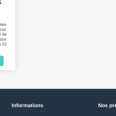
S
mmes
vous
e de
ussi
u 01
Informations
Nos pr