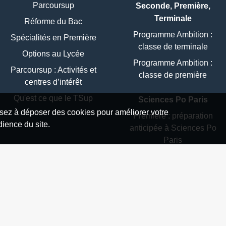
Parcoursup
Seconde, Première,
Terminale
Réforme du Bac
Programme Ambition :
Spécialités en Première
classe de terminale
Options au Lycée
Programme Ambition :
Parcoursup : Activités et
classe de première
centres d’intérêt
Qu'est ce que le TSup
Sciences Po Paris
isez à déposer des cookies pour améliorer votre
Première : préparation
ience du site.
anticipée à Sciences Po
Paris
Terminale : préparation
Sciences Po Paris /
Concours commun des IEP
(en classe)
Candidatures aux