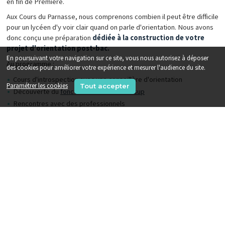
en fin de Première.
Aux Cours du Parnasse, nous comprenons combien il peut être difficile
pour un lycéen d'y voir clair quand on parle d'orientation. Nous avons
donc conçu une préparation
dédiée à la construction de votre
projet d'orientation post-bac.
En poursuivant votre navigation sur ce site, vous nous autorisez à déposer
Au programme :
des cookies pour améliorer votre expérience et mesurer l'audience du site.
Cours d'introspection avec une conseillère d'orientation
Paramétrer les cookies
Tout accepter
Découverte du
fonctionnement Parcoursup
Rencontres avec des professionnels
Conférences et témoignages sur les filières du supérieur
Ateliers pratiques pour se projeter après le bac (cours avec des
étudiants)