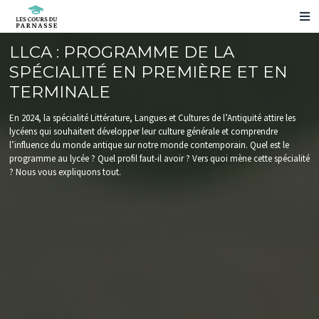
NOS PRÉPARATIONS
LLCA : PROGRAMME DE LA
NOS RÉSULTATS
SPÉCIALITÉ EN PREMIÈRE ET EN
VOS QUESTIONS
TERMINALE
NOUS CONTACTER
En 2024, la spécialité Littérature, Langues et Cultures de l’Antiquité attire les
ESPACE ELÈVE
lycéens qui souhaitent développer leur culture générale et comprendre
PRENDRE RENDEZ-VOUS
l’influence du monde antique sur notre monde contemporain. Quel est le
programme au lycée ? Quel profil faut-il avoir ? Vers quoi mène cette spécialité
NOS ÉVÉNEMENTS
? Nous vous expliquons tout.